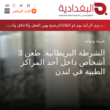
|
البث المباشر
مستوى الركبة يوم غدٍ الثلاثاء
ترشيح يهين العقل والاخلاق والدولة…؟!
عربية ودولية
الشرطة البريطانية: طعن 3
أشخاص داخل أحد المراكز
الطبية في لندن