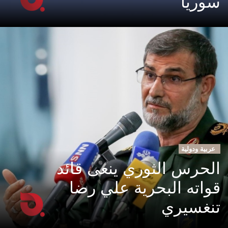
سوريا
عربية ودولية
الحرس الثوري ينعى قائد
قواته البحرية علي رضا
تنغسيري