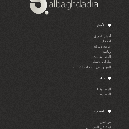
الأخبار
أخبار العراق
اقتصاد
عربية ودولية
رياضة
البغدادية أنت
ملفات_فساد
العراق في الصحافة الأجنبية
قناة
البغدادية 1
البغدادية 2
البغدادية
من نحن
نبذة عن المؤسس