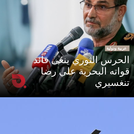
عربية ودولية
الحرس الثوري ينعى قائد
قواته البحرية علي رضا
تنغسيري