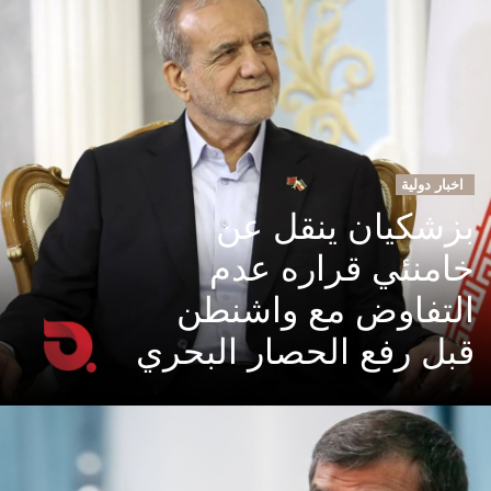
اخبار دولية
بزشكيان ينقل عن
خامنئي قراره عدم
التفاوض مع واشنطن
قبل رفع الحصار البحري