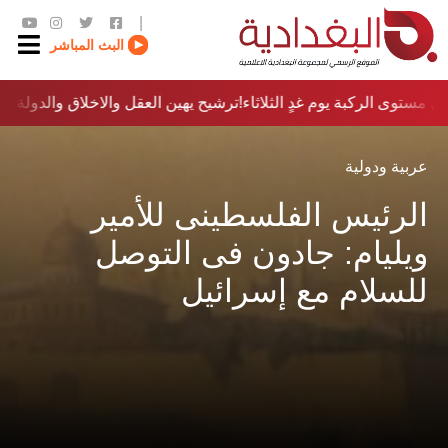
|
البث المباشر
 مستوى الركبة يوم غدٍ الثلاثاء
ترشيح يهين العقل والاخلاق والدولة…؟!
عربية ودولية
الرئيس الفلسطينى للأمير
ويليام: جادون فى التوصل
للسلام مع إسرائيل