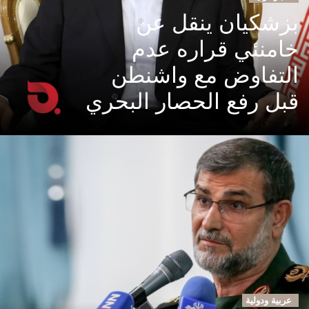
بزشكيان ينقل عن
خامنئي قراره عدم
التفاوض مع واشنطن
قبل رفع الحصار البحري
عربية ودولية