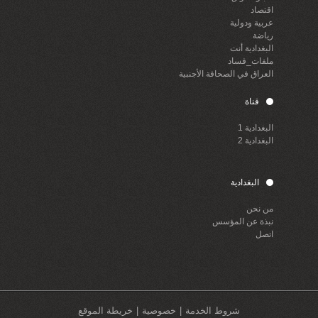
اقتصاد
عربية ودولية
رياضة
البغدادية أنت
ملفات_فساد
العراق في الصحافة الأجنبية
قناة
البغدادية 1
البغدادية 2
البغدادية
من نحن
نبذة عن المؤسس
اتصل
شروط الخدمة
خصوصية
خريطة الموقع