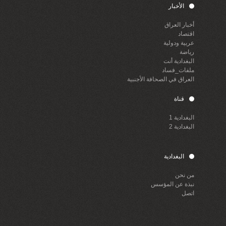
الأخبار
أخبار العراق
اقتصاد
عربية ودولية
رياضة
البغدادية أنت
ملفات_فساد
العراق في الصحافة الأجنبية
قناة
البغدادية 1
البغدادية 2
البغدادية
من نحن
نبذة عن المؤسس
اتصل