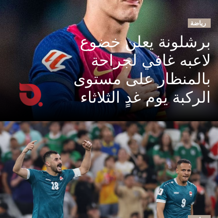
رياضة
برشلونة يعلن خضوع
لاعبه غافي لجراحة
بالمنظار على مستوى
الركبة يوم غدٍ الثلاثاء