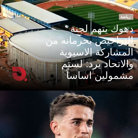
رياضة
دهوك يتهم لجنة
التراخيص بحرمانه من
المشاركة الاسيوية
والاتحاد يرد: لستم
مشمولين اساساً