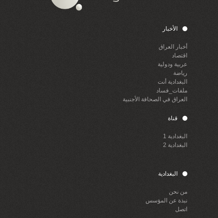
الأخبار
أخبار العراق
اقتصاد
عربية ودولية
رياضة
البغدادية أنت
ملفات_فساد
العراق في الصحافة الأجنبية
قناة
البغدادية 1
البغدادية 2
البغدادية
من نحن
نبذة عن المؤسس
اتصل