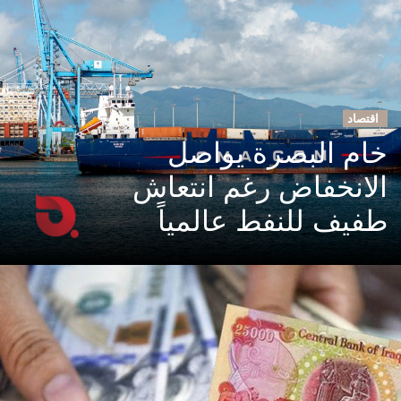
اقتصاد
خام البصرة يواصل
الانخفاض رغم انتعاش
طفيف للنفط عالمياً