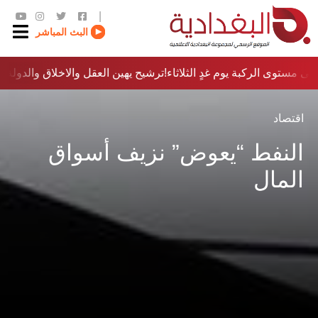
|
البث المباشر
ى مستوى الركبة يوم غدٍ الثلاثاء
ترشيح يهين العقل والاخلاق والدولة…؟!
اقتصاد
النفط “يعوض” نزيف أسواق
المال