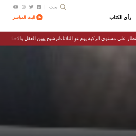
|
بحث
رأي الكتاب
البث المباشر
نظار على مستوى الركبة يوم غدٍ الثلاثاء
ترشيح يهين العقل والاخلاق والدولة…؟!