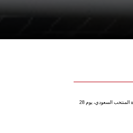
خاض منتخب العراق مباراة تجريبية، اليوم السبت، أمام نفط الجنوب، في البصرة، تحضيرا لملاقاة المنتخب السعودي، يوم 28