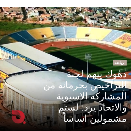
رياضة
دهوك يتهم لجنة
التراخيص بحرمانه من
المشاركة الاسيوية
والاتحاد يرد: لستم
مشمولين اساساً