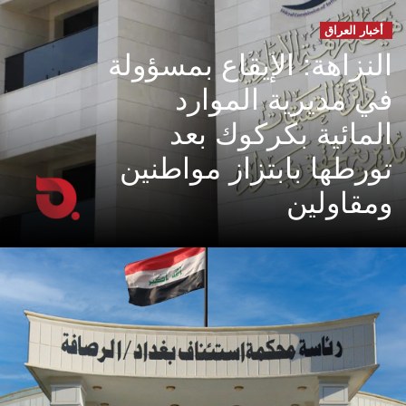
أخبار العراق
النزاهة: الإيقاع بمسؤولة
في مديرية الموارد
المائية بكركوك بعد
تورطها بابتزاز مواطنين
ومقاولين