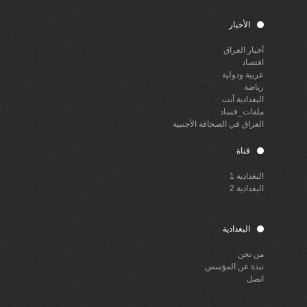
الأخبار
أخبار العراق
اقتصاد
عربية ودولية
رياضة
البغدادية أنت
ملفات_فساد
العراق في الصحافة الأجنبية
قناة
البغدادية 1
البغدادية 2
البغدادية
من نحن
نبذة عن المؤسس
اتصل