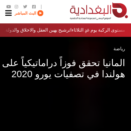
|
البث المباشر
 مستوى الركبة يوم غدٍ الثلاثاء
ترشيح يهين العقل والاخلاق والدولة…؟!
رياضة
المانيا تحقق فوزاً دراماتيكياً على
هولندا في تصفيات يورو 2020