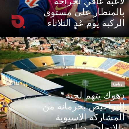
لاعبه غافي لجراحة
بالمنظار على مستوى
الركبة يوم غدٍ الثلاثاء
رياضة
دهوك يتهم لجنة
التراخيص بحرمانه من
المشاركة الاسيوية
والاتحاد يرد: لستم