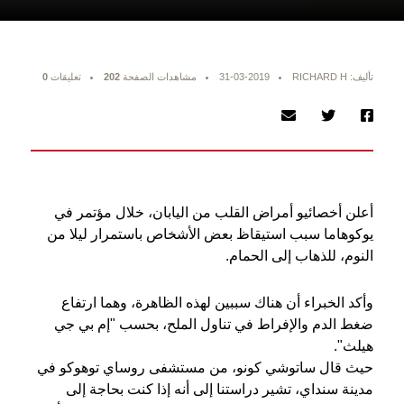
تأليف: RICHARD H
31-03-2019
مشاهدات الصفحة
202
تعليقات
0
أعلن أخصائيو أمراض القلب من اليابان، خلال مؤتمر في
يوكوهاما سبب استيقاظ بعض الأشخاص باستمرار ليلا من
النوم، للذهاب إلى الحمام.
وأكد الخبراء أن هناك سببين لهذه الظاهرة، وهما ارتفاع
ضغط الدم والإفراط في تناول الملح، بحسب "إم بي جي
هيلث".
حيث قال ساتوشي كونو، من مستشفى روساي توهوكو في
مدينة سنداي، تشير دراستنا إلى أنه إذا كنت بحاجة إلى