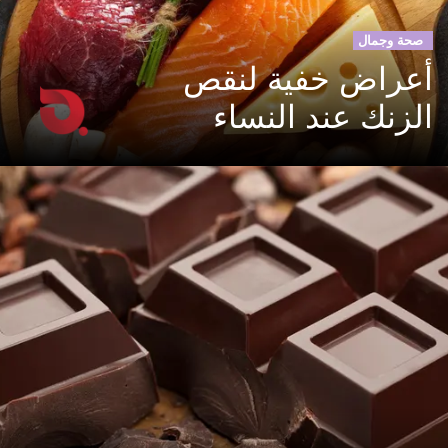
صحة وجمال
أعراض خفية لنقص
الزنك عند النساء