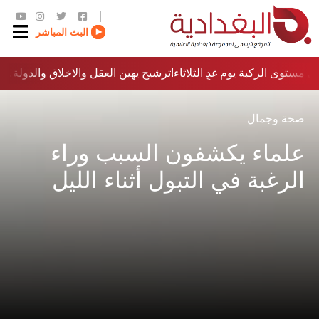
|
البث المباشر
 مستوى الركبة يوم غدٍ الثلاثاء
ترشيح يهين العقل والاخلاق والدولة…؟!
صحة وجمال
علماء يكشفون السبب وراء
الرغبة في التبول أثناء الليل