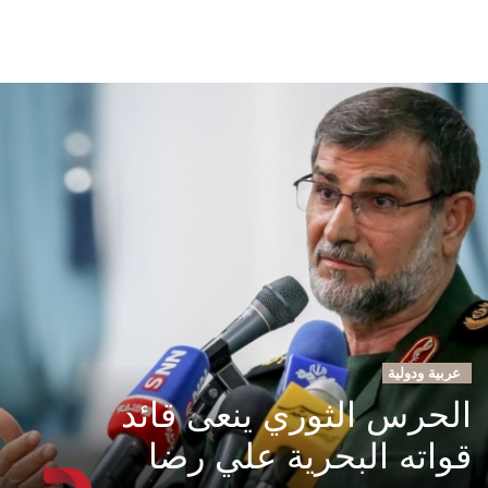
عربية ودولية
الحرس الثوري ينعى قائد
قواته البحرية علي رضا