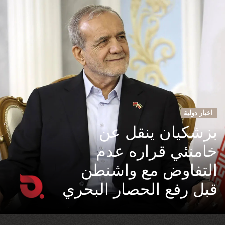
اخبار دولية
بزشكيان ينقل عن
خامنئي قراره عدم
التفاوض مع واشنطن
قبل رفع الحصار البحري