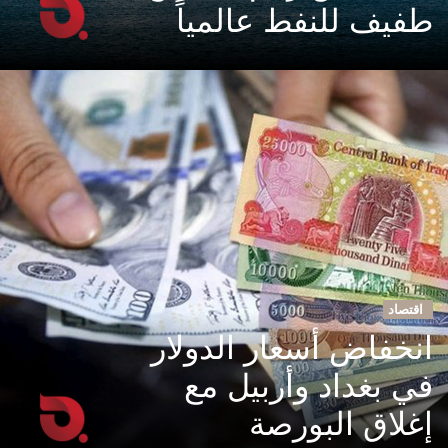
طفيف للنفط عالمياً
اقتصاد
انخفاض أسعار الدولار
في بغداد وأربيل مع
إغلاق البورصة