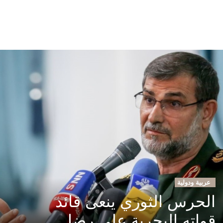
عربية ودولية
الحرس الثوري ينعى قائد
قواته البحرية علي رضا