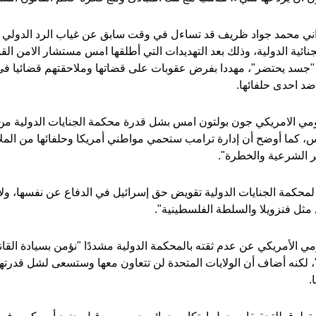
يراني محمد جواد ظريف قد تساءل في وقت سابق عن غياب الرد الدولي 
نائية الدولية، وذلك بعد التهديدات التي أطلقها امس مستشار الامن ال
 "جسد يحتضر"، مهددا بفرض عقوبات على قضاتها وملاحقتهم قضائيا في
 ضد احدى حلفائها.
ومي الامريكي جون بولتون امس بشل قدرة محكمة الجنايات الدولية من
س، كما أوضح أن إدارة ترامب ستحمي مواطني أمريكا وحلفائها من الملا
ير الشرعية والخطرة".
لمحكمة الجنايات الدولية تقويض حق إسرائيل في الدفاع عن نفسها، ول
ثل فنزويلا والسلطة الفلسطينية".
ي الأمريكي عن عدم ثقته بالمحكمة الدولية مشددًا "نؤمن بسيادة القانو
ة"، لكنه أضاف أن الولايات المتحدة لن تتعاون معها وستسعى لشل قدرت
.