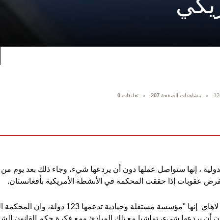
ريكي
12
مشاهدات الصفحة
207
تعليقات
0
لدولية ، إنها ستواصل عملها دون أن يردعها شيء، وجاء ذلك بعد يوم من
فرض عقوبات إذا حققت المحكمة في الأنشطة الأمريكية بأفغانستان.
وذكرت المحكمة ومقرها لاهاي إنها "مؤسسة مستقلة وح
أن يردعها شيء، تماشيا مع تلك المبادئ ومع فكرة حكم القانون الشا