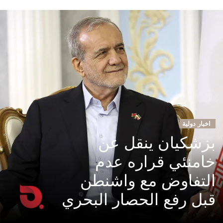
اخبار دولية
بزشكيان ينقل عن
خامنئي قراره عدم
التفاوض مع واشنطن
قبل رفع الحصار البحري