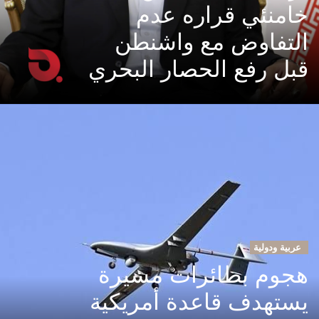
خامنئي قراره عدم
التفاوض مع واشنطن
قبل رفع الحصار البحري
عربية ودولية
هجوم بطائرات مسيرة
يستهدف قاعدة أمريكية