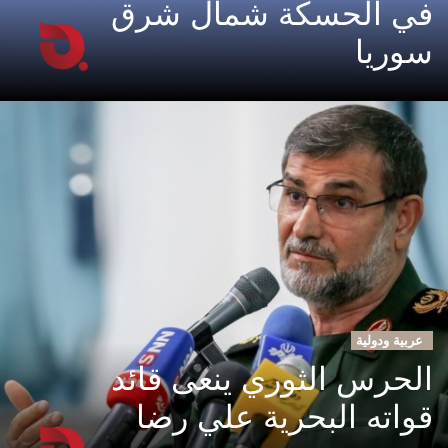
في الحسكة شمال شرق
سوريا
عربية ودولية
الحرس الثوري ينعى قائد
قواته البحرية علي رضا