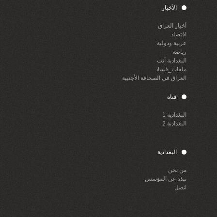
الأخبار
أخبار العراق
اقتصاد
عربية ودولية
رياضة
البغدادية أنت
ملفات_فساد
العراق في الصحافة الأجنبية
قناة
البغدادية 1
البغدادية 2
البغدادية
من نحن
نبذة عن المؤسس
اتصل