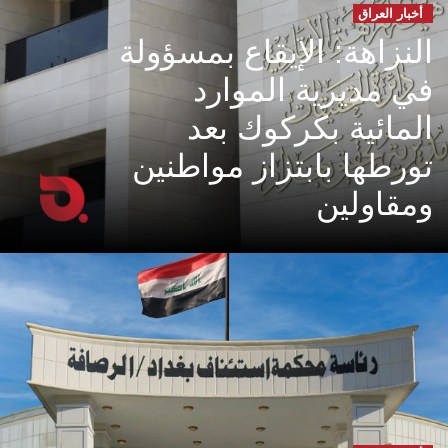
أخبار العراق
النزاهة: الإيقاع بمسؤولة
في مديرية الموارد
المائية بكركوك بعد
تورطها بابتزاز مواطنين
ومقاولين