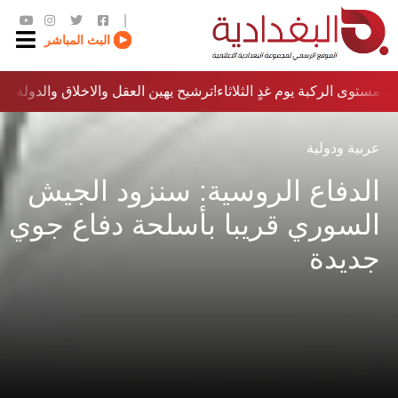
|
البث المباشر
 مستوى الركبة يوم غدٍ الثلاثاء
ترشيح يهين العقل والاخلاق والدولة…؟!
عربية ودولية
الدفاع الروسية: سنزود الجيش
السوري قريبا بأسلحة دفاع جوي
جديدة