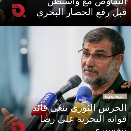
التفاوض مع واشنطن
قبل رفع الحصار البحري
عربية ودولية
الحرس الثوري ينعى قائد
قواته البحرية علي رضا
تنغسيري