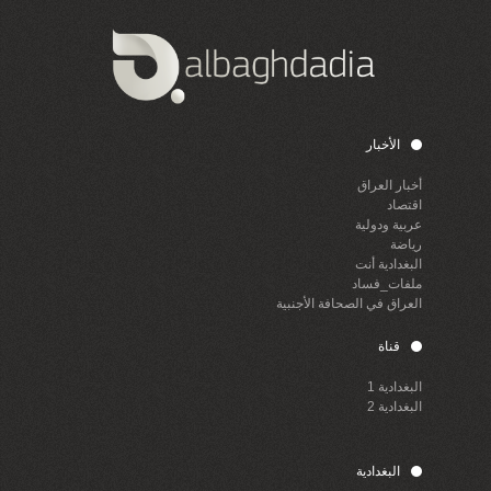
الأخبار
أخبار العراق
اقتصاد
عربية ودولية
رياضة
البغدادية أنت
ملفات_فساد
العراق في الصحافة الأجنبية
قناة
البغدادية 1
البغدادية 2
البغدادية