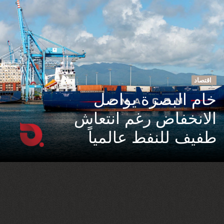
اقتصاد
خام البصرة يواصل
الانخفاض رغم انتعاش
طفيف للنفط عالمياً