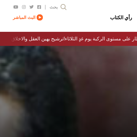
|
بحث
رأي الكتاب
البث المباشر
ار على مستوى الركبة يوم غدٍ الثلاثاء
ترشيح يهين العقل والاخلاق والدولة…؟!