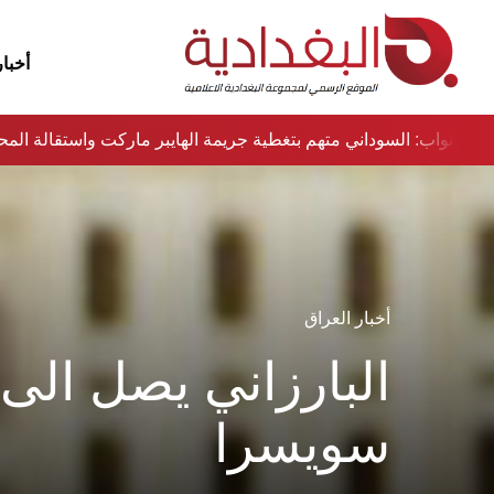
أخبار
ماء
نواب: السوداني متهم بتغطية جريمة الهايبر ماركت واستقالة ا
أخبار العراق
البارزاني يصل الى
سويسرا