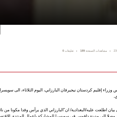
23
مشاهدات الصفحة
189
تعليقات
0
س وزراء إقليم كردستان نيجيرفان البارزاني، اليوم الثلاثاء، الى سويس
.
يان اطلعت عليه/البغدادية/ ان"البارزاني الذي يرأس وفدا مكونا من نائ
 وصلا الى مدينة دافوس في سويسرا للمشاركة باعمال المنتدى الاقتص