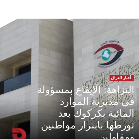
أخبار العراق
النزاهة: الإيقاع بمسؤولة
في مديرية الموارد
المائية بكركوك بعد
تورطها بابتزاز مواطنين
ومقاولين