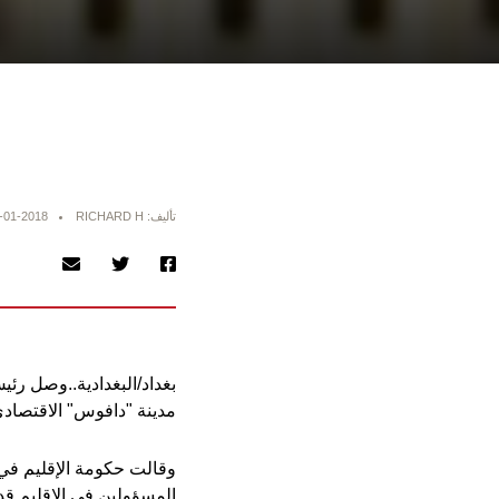
تأليف: RICHARD H
-01-2018
بغداد/البغدادية..وصل رئي
مدينة "دافوس" الاقتصادي
وقالت حكومة الإقليم في ب
المسؤولين في الإقليم قد