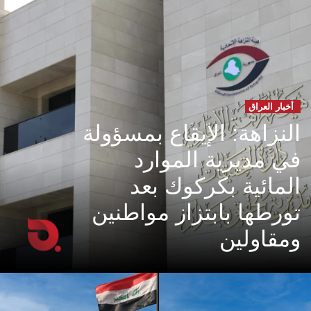
أخبار العراق
النزاهة: الإيقاع بمسؤولة
في مديرية الموارد
المائية بكركوك بعد
تورطها بابتزاز مواطنين
ومقاولين