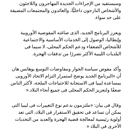
وسيستفيد من الإجراءات الجديدة المهاجرون واللاجئون
والأشخاص النازحون داخليًّا، والعائدون والمجتمعات المضيفة
على حد سواء
.
ويعزز البرنامج الجديد، الذى صاغته المفوضية الأوروبية
وإيطاليا، الوصول إلى الخدمات الأساسية والاجتماعية
للأشخاص الضعفاء ودعم الحكم المحلى، لا سيما فى
البلديات الليبية الأكثر تضررًا من تدفقات الهجرة
.
وأكد مفوض سياسة الجوار ومفاوضات التوسع يوهانس هان
أن «البرنامج الجديد يوضح استمرار التزام الاتحاد الأوروبى
بمساعدة ليبيا فى الاستجابة للاحتياجات الملحة، لأكثر الناس
ضعفًا ولتعزيز الحكم المحلى فى جميع أنحاء البلاد
».
وقال فى بيان: «ملتزمون بدعم نوع التغييرات فى ليبيا التى
يمكن أن تساعد فى تحقيق الاستقرار فى البلاد، التى تعد
أولوية رئيسية لمعالجة قضية الهجرة والعديد من التحديات
الأخرى فى البلاد
»