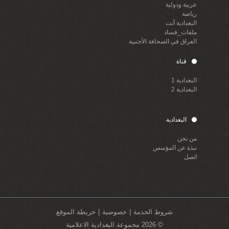
عربية ودولية
رياضة
البغدادية أنت
ملفات_فساد
العراق في الصحافة الأجنبية
قناة
البغدادية 1
البغدادية 2
البغدادية
من نحن
نبذة عن المؤسس
اتصل
شروط الخدمة
خصوصية
خريطة الموقع
© 2026 مجموعة البغدادية الاعلامية