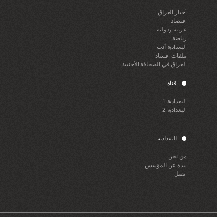
أخبار العراق
اقتصاد
عربية ودولية
رياضة
البغدادية أنت
ملفات_فساد
العراق في الصحافة الأجنبية
قناة
البغدادية 1
البغدادية 2
البغدادية
من نحن
نبذة عن المؤسس
اتصل