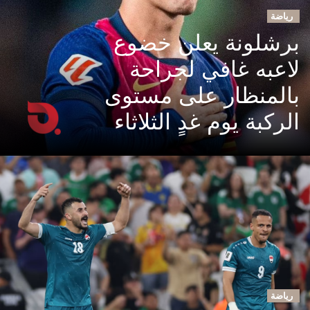
رياضة
برشلونة يعلن خضوع
لاعبه غافي لجراحة
بالمنظار على مستوى
الركبة يوم غدٍ الثلاثاء
رياضة