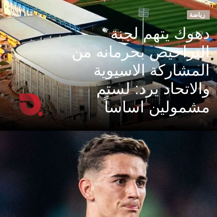
رياضة
دهوك يتهم لجنة
التراخيص بحرمانه من
المشاركة الاسيوية
والاتحاد يرد: لستم
مشمولين اساساً