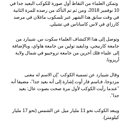
وتمكن العلماء من التقاط أول صورة للكوكب البعيد جدا في
10 نوفمبر 2018، ومن ثم تم التأكد من رصده للمرة الثانية
في وقت سابق هذا الشهر عبر تلسكوب ماغلان في مرصد
كارزاي في لاس كامباناس في تشيلي.
وتوصل إلى هذا الاكتشاف العلماء سكوت س. شيبارد من
جامعة كارنيجي، ودايفيد تولين من جامعة هاواي، وبالإضافة
إلى علماء فلك آخرين من جامعة تروخييو في شمال ولاية
أريزونا.
وقال شيبارد عن تسمية الكوكب "إن الاسم له معنى
مزدوجا، فـاسم فار أوت إشارة إلى أنه بعيد جدا"، مضيفا أنه
"عندما رأيت الكوكب لأول مرة صحت بصوت عال: بعيد
جدا".
ويبعد الكوكب نحو 11 مليار ميل عن الشمس (نحو 17 مليار
كيلومتر).