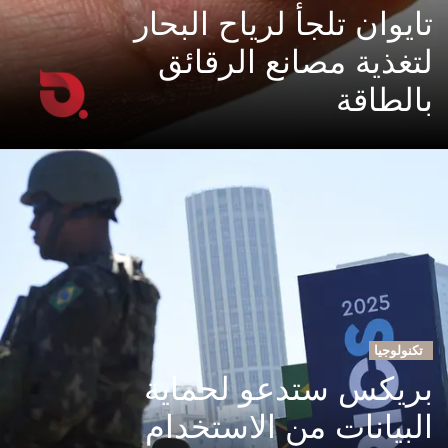
تايوان تلجأ لرياح البحار
لتغذية مصانع الرقائق
بالطاقة
تكنولوجيا
بريكس ستدعو لحماية
البيانات من الاستخدام