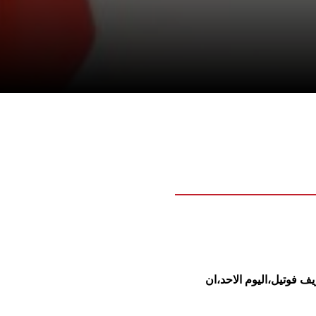
يف فوتيل،اليوم الاحد،ان