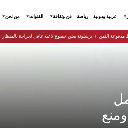
عربية ودولية
رياضة
فن وثقافة
القنوات
من نحن
افظ مدفوعة الثمن
برشلونة يعلن خضوع لاعبه غافي لجراحة بالمنظار ع
مل
ومنع