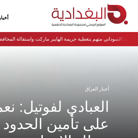
أخبار
نواب: السوداني متهم بتغطية جريمة الهايبر ماركت واستقالة المح
أخبار العراق
العبادي لفوتيل: نع
على تأمين الحدود 