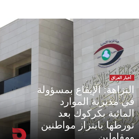
أخبار العراق
النزاهة: الإيقاع بمسؤولة
في مديرية الموارد
المائية بكركوك بعد
تورطها بابتزاز مواطنين
ومقاولين