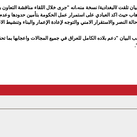
ن تلقت /البغدادية/ نسخة منه،انه "جرى خلال اللقاء مناقشة التعاون بين
رهاب حيث اكد العبادي على استمرار عمل الحكومة بتأمين حدودها وعدم
الة النصر والاستقرار الامني والتوجه لإعادة الإعمار والبناء وتنشيط الا
 البيان "دعم بلاده الكامل للعراق في جميع المجالات واعجابها بما ت
.