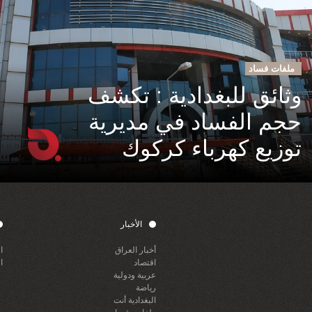
ملفات فساد
وثائق للبغدادية : تكشف
حجم الفساد في مديرية
توزيع كهرباء كركوك
الأخبار
أخبار العراق
ا
اقتصاد
ا
عربية ودولية
رياضة
البغدادية أنت