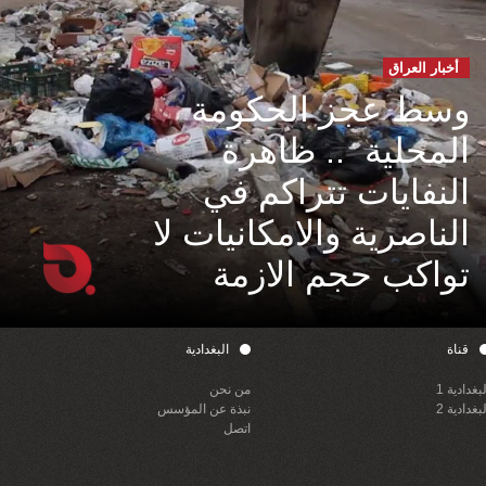
أخبار العراق
وسط عجز الحكومة
المحلية .. ظاهرة
النفايات تتراكم في
الناصرية والامكانيات لا
تواكب حجم الازمة
قناة
البغدادية
لبغدادية 1
من نحن
لبغدادية 2
نبذة عن المؤسس
اتصل