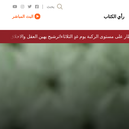
|
بحث
رأي الكتاب
البث المباشر
ار على مستوى الركبة يوم غدٍ الثلاثاء
ترشيح يهين العقل والاخلاق والدولة…؟!