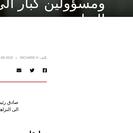
ومسؤولين كبار الى
النزاهة
تأليف: RICHARD H
-08-2018
صادق رئيس
الى النزا