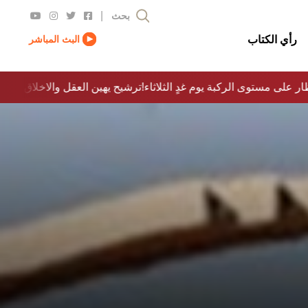
|
بحث
رأي الكتاب
البث المباشر
ار على مستوى الركبة يوم غدٍ الثلاثاء
ترشيح يهين العقل والاخلاق والدولة…؟!