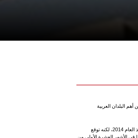
 أهم البلدان العربية
ونقلت وسائل إعلام أردنية، عن الشمالي قوله، إن "الصادرات الوطنية استمرت في الانخفاض منذ العام 2014، لكنه توقع
ا في الأشهر العشرة الأولى من