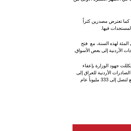
تبر أن إغلاق الحدود مع الدول المجاورة هو أكبر تحدٍ يواجه الصادرات الأردنية منذ العام 2014، كما تعترض مصدرين كثراً
لمستجدات فيها.
بتحقيق النمو في الاقتصاد الوطني، وذلك بعد زيادة الصادرات الوطنية بنسبة 5,5 في المئة لهذه السنة، مع فتح
كللت جهود الوزارة بإعفاء
لصادرات الأردنية للعراق إلى
سابق عهدها، إذ وصلت قيمتها قبل إغلاق الحدود إلى 883,1 مليون دينار عام 2013، وبدأت التراجع لتصل إلى 333 مليوناً عام