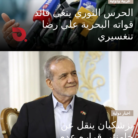
عربية ودولية
الحرس الثوري ينعى قائد
قواته البحرية علي رضا
تنغسيري
اخبار دولية
بزشكيان ينقل عن
خامنئي قراره عدم