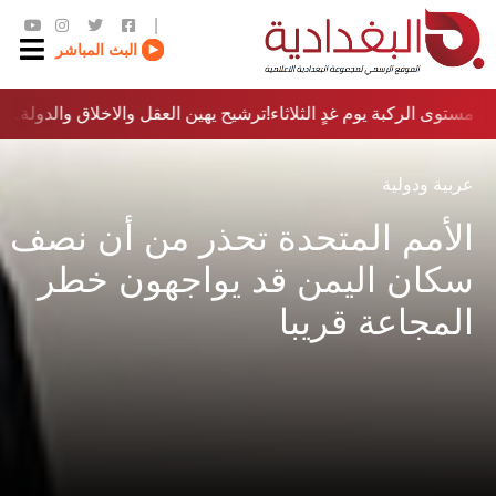
|
البث المباشر
 مستوى الركبة يوم غدٍ الثلاثاء
ترشيح يهين العقل والاخلاق والدولة…؟!
عربية ودولية
الأمم المتحدة تحذر من أن نصف
سكان اليمن قد يواجهون خطر
المجاعة قريبا