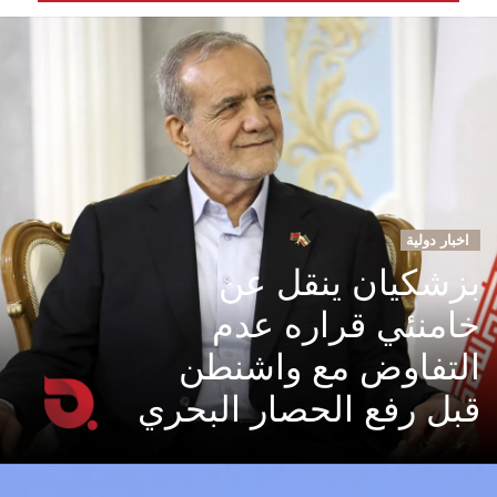
اخبار دولية
بزشكيان ينقل عن
خامنئي قراره عدم
التفاوض مع واشنطن
قبل رفع الحصار البحري