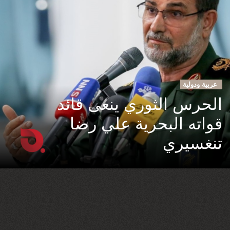
عربية ودولية
الحرس الثوري ينعى قائد
قواته البحرية علي رضا
تنغسيري