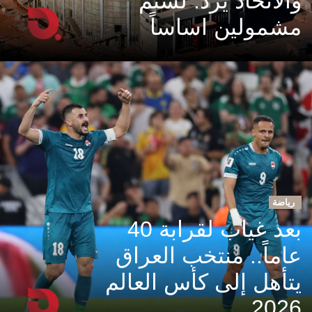
والاتحاد يرد: لستم
مشمولين اساساً
رياضة
بعد غياب لقرابة 40
عاماً.. منتخب العراق
يتأهل إلى كأس العالم
2026