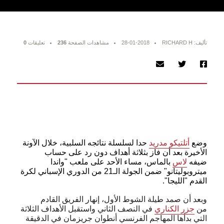
تأليف: RICHARD H
28-01-2018
مشاهدات الصفحة
236
تعليقات
0
وضع
أتلتيكو مدريد
حدا لسلسلة نتائجه السلبية، خلال الآونة
الأخيرة بعد أن فاز بثلاثة أهداف دون رد على حساب
ضيفه
لاس
بالماس، مساء الأحد على ملعب "واندا
ميتروبوليتانو" ضمن الجولة الـ21 من الدوري الإسباني لكرة
القدم "الليجا".
وبعد أن صمد طيلة الشوط الأول، إنهار الفريق القادم
من
جزر الكناري
في النصف الثاني واستقبل الأهداف الثلاثة
التي بدأها المهاجم الفرنسي أنطوان جريزمان في الدقيقة