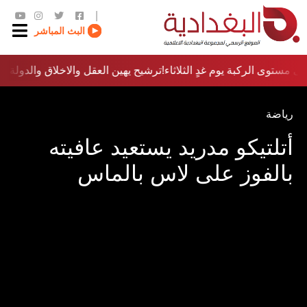
|
البث المباشر
 مستوى الركبة يوم غدٍ الثلاثاء
ترشيح يهين العقل والاخلاق والدولة…؟!
رياضة
أتلتيكو مدريد يستعيد عافيته
بالفوز على لاس بالماس