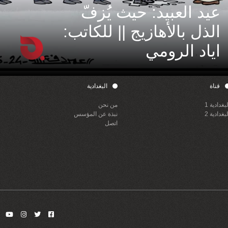
عيد العبيد: حيث يُزفّ
الذل بالأهازيج || للكاتب:
اياد الرومي
قناة
البغدادية
لبغدادية 1
من نحن
لبغدادية 2
نبذة عن المؤسس
اتصل