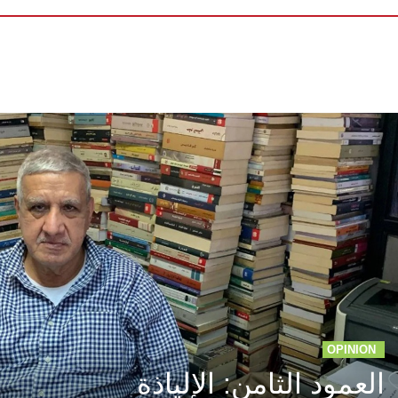
OPINION
العمود الثامن: الإلياذة