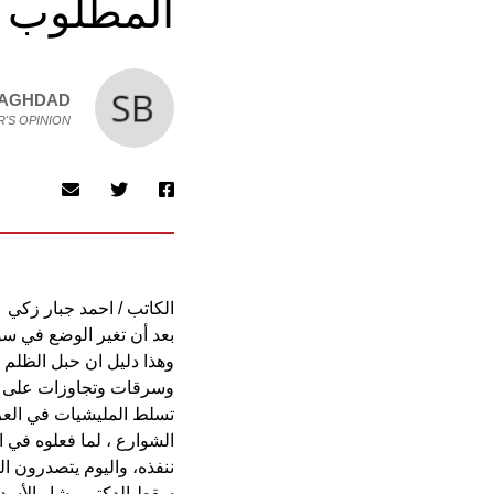
المطلوب ا
BAGHDAD
'S OPINION
الكاتب / احمد جبار زكي
بعد أن تغير الوضع في سور
وهذا دليل ان حبل الظلم 
وسرقات وتجاوزات على القا
تسلط المليشيات في الع
الشوارع ، لما فعلوه في ا
ننفذه، واليوم يتصدرون ال
سقط الدكتور بشار الأسد