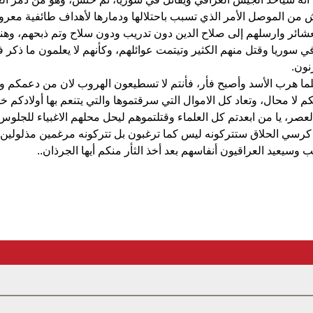
من الموصل الأمر الذي تسبب باحتلالها ودمارها لأهداف طائفية معرو
لعشائر وارسلهم إلى صلاح الدين دون تدريب ودون سلاح وتم ذبحهم، و
 سوريا وقتل منهم الكثير وتيتمت عوائلهم، وكأنهم لا يعلمون ما ذكر في 
نون.
لما هرب الأسد وأصبح فأر، فأنتم لا تسطيعون الهروب لان من دعمكم و
ا محال، وتعاد كل الاموال التي سرقتموها والتي يتنعم بها أولادكم خا
 العصر، يا من ابعدتم كل العلماء وقتلتموهم ليحل محلهم الاغبياء للجل
رسي الحلاق ستتركونه ليس كما ترغبون بل تتركونه مرغمين مذلولين لان
 وسيعيد العراقيون أنفاسهم بعد أخذ الثأر منكم أيها الجرذان..