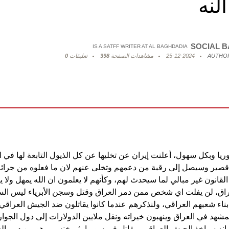
لنه
SOCIAL 
IS A SATFF WRITER AT AL BAGHDADIA
AUTHOR
25-12-2024
مشاهدات الصفحة
398
تعليقات
0
يا وبكل سهول، أعلنت إيران عن تخليها عن كل الذيول التابعة لها في ا
قصير وسيصل إلى رقبة من دعمهم وتخلى عنهم لان ما فعلوه من جرائم لا
نون غير مبالي لما سيحدث لهم، وكأنهم لا يعلمون ان الله يمهل ولا يه
راق، لن يفلت اي شخص ممن دمر العراق وقتل وسجن الأبرياء ليس ا
بناء شعبهم العراقي، ولنذكرهم عندما كانوا يقاتلون ضد الجيش العراقي و
مشهد في العراق وينهبون خيراته ونقل ملايين الدولارات إلى دول الجوار،
 انه سياخذ الجيش العراقي ويقاتل في سوريا، ثم خنس، وهو من دمر ا