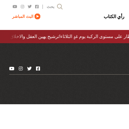
|
بحث
رأي الكتاب
البث المباشر
ار على مستوى الركبة يوم غدٍ الثلاثاء
ترشيح يهين العقل والاخلاق والدولة…؟!