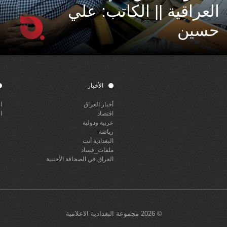
العراقية || الكاتب: علي
حسين
الأخبار
أخبار العراق
ا
اقتصاد
ا
عربية ودولية
رياضة
البغدادية أنت
ملفات_فساد
العراق في الصحافة الأجنبية
© 2026 مجموعة البغدادية الاعلامية