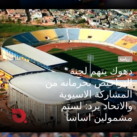
رياضة
دهوك يتهم لجنة
التراخيص بحرمانه من
المشاركة الاسيوية
والاتحاد يرد: لستم
مشمولين اساساً