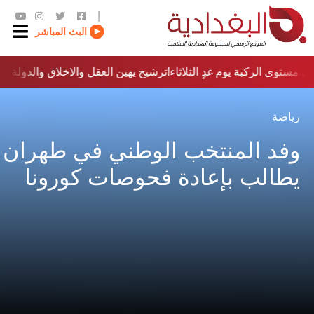
|
البث المباشر
 مستوى الركبة يوم غدٍ الثلاثاء
ترشيح يهين العقل والاخلاق والدولة…؟!
رياضة
وفد المنتخب الوطني في طهران
يطالب بإعادة فحوصات كورونا