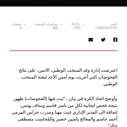
تأليف:
24-01-
مشاهدات الصفحة
تعليقات
2022
0
212
CAIROEDITOR
اعترضت إدارة وفد المنتخب الوطني، الاثنين، على نتائج
الفحوصاتِ التي أجريت يوم أمس الأحد لبعثة المنتخب
الوطني.
وأوضح اتحاد الكرة في بيان ، “ثبت فيها (الفحوصات) ظهور
نتيجة فحص ايجابية لكلٍ من ياسر قاسم ومناف يونس،
إضافة الى المدير الإداري غيث مهنا ومدرب حراس المرمى
أحمد جاسم والمعالج ياسين خضير والمُحاسب مصطفى
خالد”.