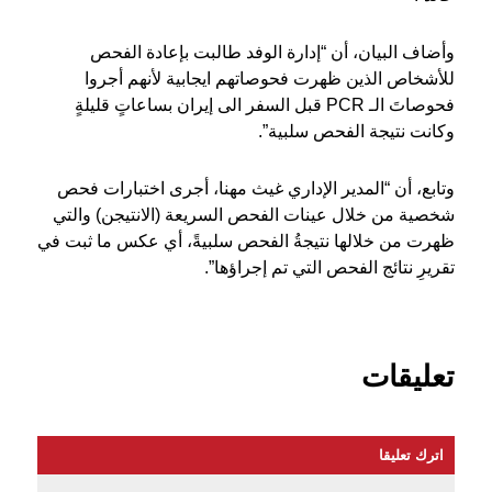
وأضاف البيان، أن “إدارة الوفد طالبت بإعادة الفحص
للأشخاص الذين ظهرت فحوصاتهم ايجابية لأنهم أجروا
فحوصاتَ الـ PCR قبل السفر الى إيران بساعاتٍ قليلةٍ
وكانت نتيجة الفحص سلبية”.
وتابع، أن “المدير الإداري غيث مهنا، أجرى اختبارات فحص
شخصية من خلال عينات الفحص السريعة (الانتيجن) والتي
ظهرت من خلالها نتيجةُ الفحص سلبيةً، أي عكس ما ثبت في
تقريرِ نتائج الفحص التي تم إجراؤها”.
تعليقات
اترك تعليقا