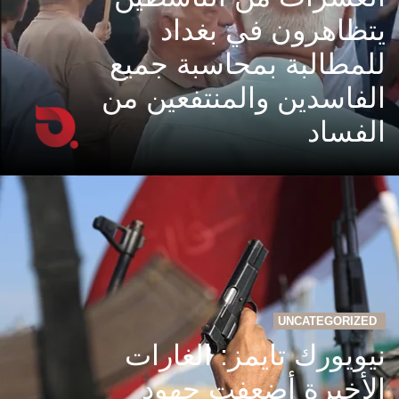
يتظاهرون في بغداد
للمطالبة بمحاسبة جميع
الفاسدين والمنتفعين من
الفساد
UNCATEGORIZED
نيويورك تايمز: الغارات
الأخيرة أضعفت جهود