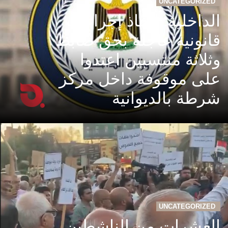
UNCATEGORIZED
الداخلية: اتخاذ إجراءات
قانونية عاجلة بحق ضابط
وثلاثة منتسبين اعتدوا
على موقوفة داخل مركز
شرطة بالديوانية
UNCATEGORIZED
العشرات من الناشطين