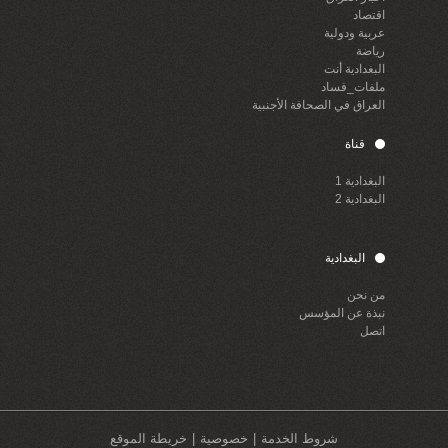
اقتصاد
عربية ودولية
رياضة
البغدادية أنت
ملفات_فساد
العراق في الصحافة الأجنبية
قناة
البغدادية 1
البغدادية 2
البغدادية
من نحن
نبذة عن المؤسس
اتصل
شروط الخدمة
خصوصية
خريطة الموقع