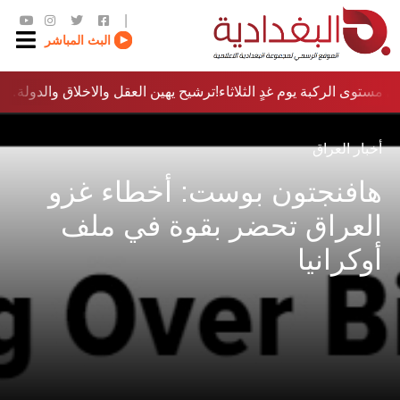
|
البث المباشر
 مستوى الركبة يوم غدٍ الثلاثاء
ترشيح يهين العقل والاخلاق والدولة…؟!
أخبار العراق
هافنجتون بوست: أخطاء غزو
العراق تحضر بقوة في ملف
أوكرانيا