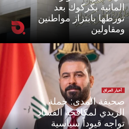
المائية بكركوك بعد
تورطها بابتزاز مواطنين
ومقاولين
أخبار العراق
صحيفة المدى: حملة
الزيدي لمكافحة الفساد
تواجه قيوداً سياسية