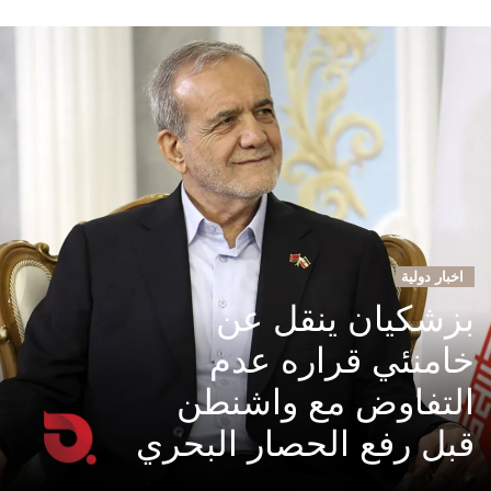
اخبار دولية
بزشكيان ينقل عن
خامنئي قراره عدم
التفاوض مع واشنطن
قبل رفع الحصار البحري