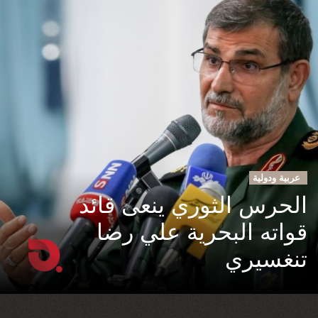
عربية ودولية
الحرس الثوري ينعى قائد
قواته البحرية علي رضا
تنغسيري