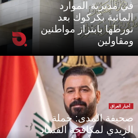
في مديرية الموارد
المائية بكركوك بعد
تورطها بابتزاز مواطنين
ومقاولين
أخبار العراق
صحيفة المدى: حملة
الزيدي لمكافحة الفساد