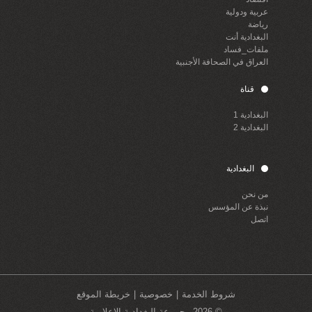
عربية ودولية
رياضة
البغدادية أنت
ملفات_فساد
العراق في الصحافة الأجنبية
قناة
البغدادية 1
البغدادية 2
البغدادية
من نحن
نبذة عن المؤسس
اتصل
شروط الخدمة
خصوصية
خريطة الموقع
© 2026 مجموعة البغدادية الاعلامية