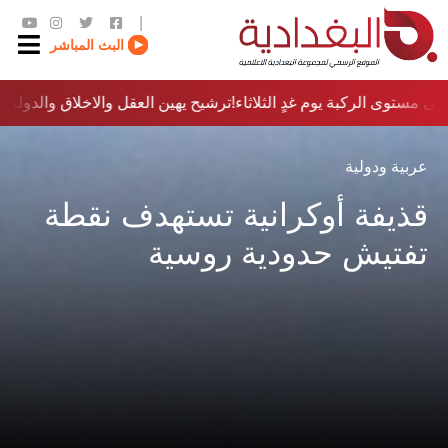
|
البث المباشر
ى مستوى الركبة يوم غدٍ الثلاثاء
ترشيح يهين العقل والاخلاق والدولة…؟!
عربية ودولية
قذيفة أوكرانية تستهدف نقطة
تفتيش حدودية روسية