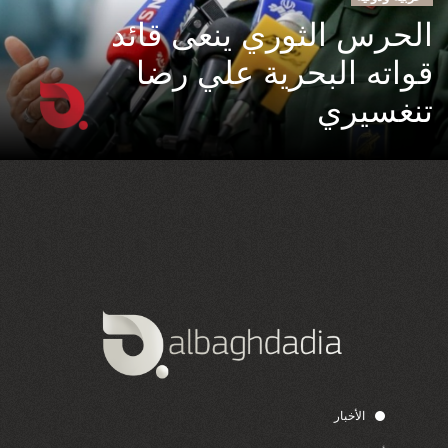
الحرس الثوري ينعى قائد
قواته البحرية علي رضا
تنغسيري
الأخبار