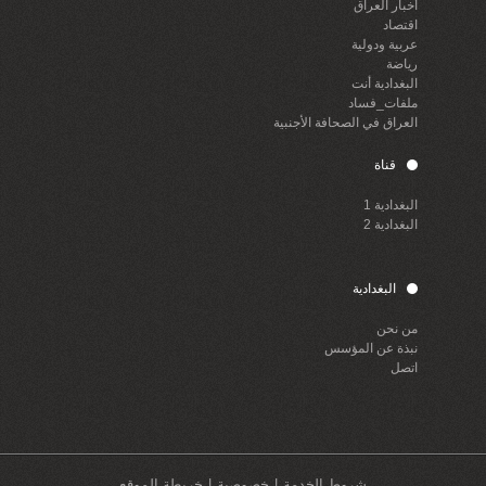
أخبار العراق
اقتصاد
عربية ودولية
رياضة
البغدادية أنت
ملفات_فساد
العراق في الصحافة الأجنبية
قناة
البغدادية 1
البغدادية 2
البغدادية
من نحن
نبذة عن المؤسس
اتصل
شروط الخدمة
خصوصية
خريطة الموقع