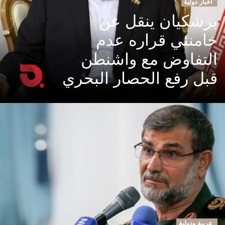
اخبار دولية
بزشكيان ينقل عن
خامنئي قراره عدم
التفاوض مع واشنطن
قبل رفع الحصار البحري
عربية ودولية