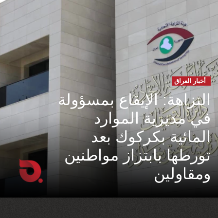
أخبار العراق
النزاهة: الإيقاع بمسؤولة
في مديرية الموارد
المائية بكركوك بعد
تورطها بابتزاز مواطنين
ومقاولين