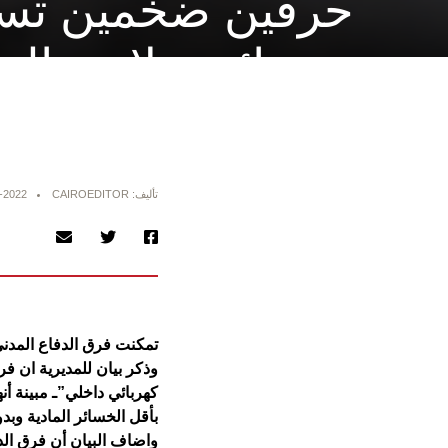
حرقين ضخمين تسب
بخسائر بملايين الدن
تأليف: CAIROEDITOR
-2022
تمكنت فرق الدفاع المدني
وذكر بيان للمديرية ان 
كهربائي داخلي”ـ مبينة أ
بأقل الخسائر المادية وبد
واضاف البيان أن فرق ال