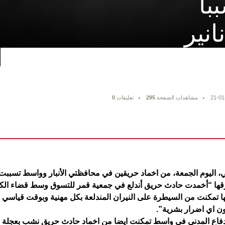
با
انير
21-01
مشاهدات الصفحة
295
تعليقات
0
، اليوم الجمعة، من اخماد حريقين في محافظتي الأنبار وواسط تسببت بخ
فرقها “أخمدت حادث حريق أندلع في جمعية قمر للتسوق وسط قضاء الكر
نها تمكنت من السيطرة على النيران المندلعة بكل مهنية وبوقت قياسي 
ون اي اضرار بشرية”.
دفاع المدني في واسط تمكنت ايضا من اخماد حادث حريق نشب بعجلة نو