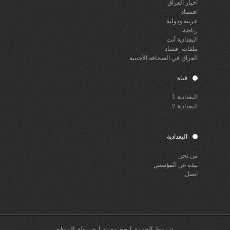
أخبار العراق
اقتصاد
عربية ودولية
رياضة
البغدادية أنت
ملفات_فساد
العراق في الصحافة الأجنبية
قناة
البغدادية 1
البغدادية 2
البغدادية
من نحن
نبذة عن المؤسس
اتصل
شروط الخدمة
خصوصية
خريطة الموقع