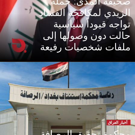
صحيفة المدى: حملة
الزيدي لمكافحة الفساد
تواجه قيوداً سياسية
حالت دون وصولها إلى
ملفات شخصيات رفيعة
أخبار العراق
محكمة تحقيق الرصافة