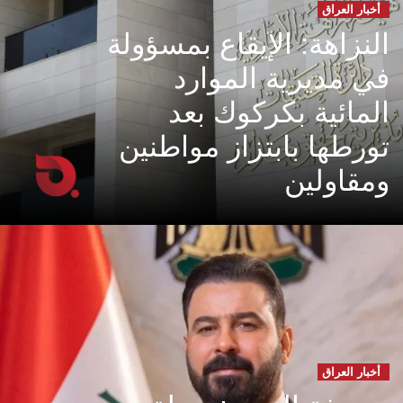
أخبار العراق
النزاهة: الإيقاع بمسؤولة
في مديرية الموارد
المائية بكركوك بعد
تورطها بابتزاز مواطنين
ومقاولين
أخبار العراق