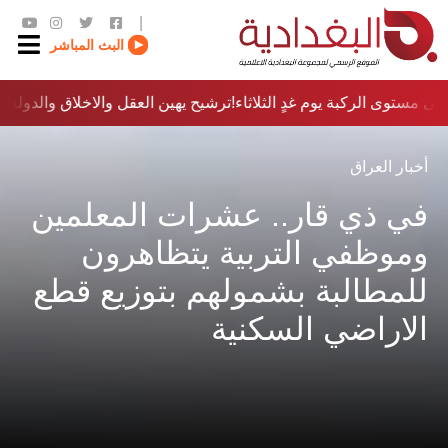
|
البث المباشر
ى مستوى الركبة يوم غدٍ الثلاثاء
ترشيح يهين العقل والاخلاق والدولة…؟!
أخبار العراق
في ذي قار.. عشرات المعلمين
وموظفي التربية يتظاهرون
للمطالبة بشمولهم بتوزيع قطع
الاراضي السكنية