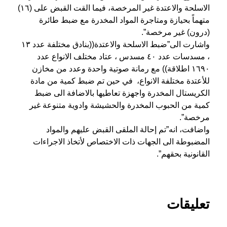
الاسلحة والاعتدة غير المرخصة، فيما القت القبض على (١٦)
متهماً بحيازة ومتاجرة المواد المخدرة مع ضبط طائرة
(درون) غير مرخصة”.
واشارت الى”ضبط الاسلحة والاعتدة((بنادق مختلفة عدد ١٣
، مسدسات عدد ٤٠ مسدس ، عتاد مختلف الانواع عدد
١٦٩٠ اطلاقة)) مع رمانة صوتية واحدة وعدد من مخازن
للأعتدة مختلفة الانواع، في حين تم ضبط كمية من مادة
الكريستال المخدرة واجهزة تعاطيها بالاضافة الى ضبط
كمية من الحبوب المخدرة والحشيشة وادوية متنوعة غير
مرخصة”.
واضافت، انه”تم إحالة الملقى القبض عليهم والمواد
المضبوطة الى الجهات ذات الاختصاص لأتخاذ الاجراءات
القانونية بحقهم”.
تعليقات