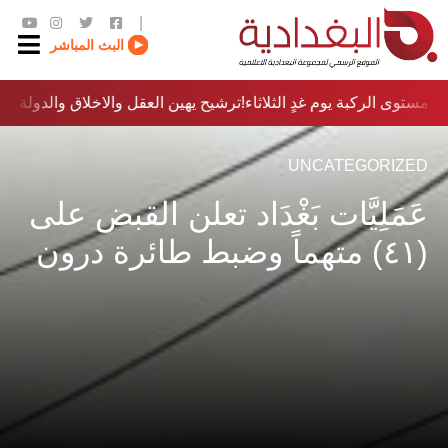
|
البث المباشر
 مستوى الركبة يوم غدٍ الثلاثاء
ترشيح يهين العقل والاخلاق والدولة…؟!
UNCATEGORIZED
عَمَلِيَّات بَغْدَاد تعلن القبض على
(٤١) متهماً وضبط طائرة درون