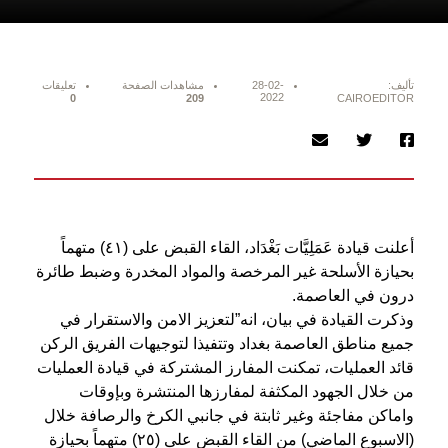
تأليف:
28-02-
مشاهدات الصفحة
تعليقات
2022
0
209
CAIROEDITOR
أعلنت قيادة عَمَلِيَّات بَغْدَاد، القاء القبض على (٤١) متهماً
بحيازة الأسلحة غير المرخصة والمواد المخدرة وضبط طائرة
درون في العاصمة.
وذكرت القيادة في بيان، انه”لتعزيز الامن والاستقرار في
جميع مناطق العاصمة بغداد وتتفيذا لتوجيهات الفريق الركن
قائد العمليات، تمكنت المفارز المشتركة في قيادة العمليات
من خلال الجهود المكثفة لمفارزها المنتشرة وبإوقات
واماكن مفاجئة وغير ثابتة في جانبي الكرخ والرصافة خلال
(الاسبوع الماضي) من القاء القبض على (٢٥) متهماً بحيازة