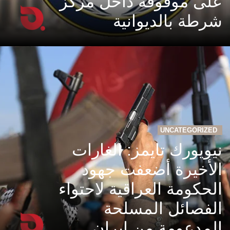
على موقوفة داخل مركز
شرطة بالديوانية
UNCATEGORIZED
نيويورك تايمز: الغارات
الأخيرة أضعفت جهود
الحكومة العراقية لاحتواء
الفصائل المسلحة
المدعومة من إيران