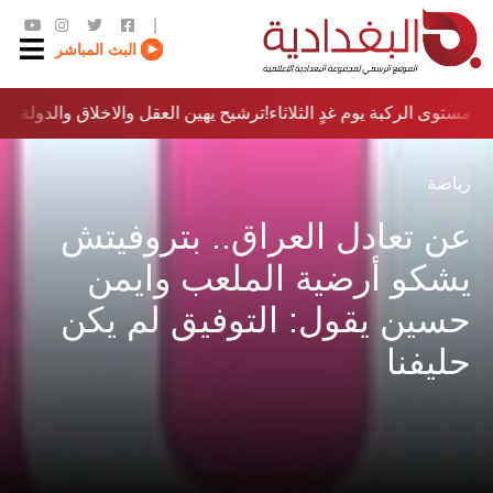
|
البث المباشر
 مستوى الركبة يوم غدٍ الثلاثاء
ترشيح يهين العقل والاخلاق والدولة…؟!
رياضة
عن تعادل العراق.. بتروفيتش
يشكو أرضية الملعب وايمن
حسين يقول: التوفيق لم يكن
حليفنا