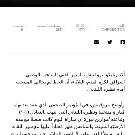
تأليف:
01-02-
مشاهدات الصفحة
تعليقات
2022
0
287
CAIROEDITOR
أكد زيليكو بتروفيتش، المدير الفني للمنتخب الوطني
العراقي لكرة القدم، الثلاثاء، أن الحظ لم يحالف المنتخب
أمام نظيره اللبناني.
وأوضحَ بتروفيتش، في المُؤتمر الصحفي الذي عقدَ بعد نهايةِ
مُباراةِ منتخبنا ونظيره اللبناني التي انتهت بالتعادلِ (١-١)
وتباعته /موازين نيوز/: إن مباراة اليوم كانت صعبةً مع هذه
الأرضيّةِ السيئة، والمنافسُ ظهرَ مُعتاداً عليها مع سير اللقاء،
وليس سهلاً اللعب على الأراضي اللبنانيّة، حتى منتخبي إيران