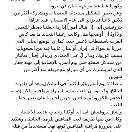
وكوريا عانا عند مواجهةِ لبنان في بيروت.
وعن تغييرِ التَشكيل منذ بدايةِ التصفياتِ ومشاركةِ أكثر من
ثلاثين لاعباً قد يؤدي الى عدمِ الانسجام، فقد عزَاها
بتروفيتش إلى: إن هناك أموراً إداريةً جعلتنا نضطر للتغيير،
ولا أودُ أن أوضحها هنا، وكانت رغبتنا التجديد ما بعد كأس
العرب باستقطابِ لاعبين جدد، كما إن الوضع الحالي الذي
مررنا به سواءً في إيران أو لبنان عانينا فيه من الصعوباتِ
بسببِ كورونا، وما زالَ علي الحمادي وزيدان إقبال يعانيان
من مشاكل صحيّةٍ حتى يوم أمس، بالإضافةِ إلى مهند جعاز
الذي لم يشترك في أي مباراةٍ مع فريقه منذ أكثر من
شهرين.
وأضافَ: يوم أمس غيّرنا كثيراً في التشكيل، بعد أن ظهرت
النتائجُ، وكنا نود أن نلعبَ ببدايةِ المباراةِ بمهاجمين لكن إصابة
أحدهم بالكورونا ومدافعين آخرين أجبرتنا على تغيير خطةِ
اللعب.
وأشارَ بتروفيتش إلى: إننا أوكلنا واجباتٍ عديدة للاعبينا،
وكان من بينها طريقة لعب المنافس للرميةِ الجانبيّة، وشدّدنا
على ضرورةِ مُراقبة المنافس كونها نهجاً مستخدماً من قبله