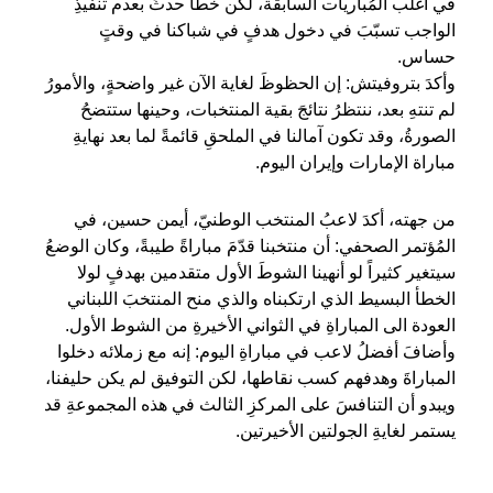
في أغلب المُباريات السابقة، لكن خطأ حدثَ بعدم تنفيذِ
الواجب تسبّبَ في دخول هدفٍ في شباكنا في وقتٍ
حساس.
وأكدَ بتروفيتش: إن الحظوظَ لغاية الآن غير واضحةٍ، والأمورُ
لم تنتهِ بعد، ننتظرُ نتائجَ بقية المنتخبات، وحينها ستتضحُ
الصورةُ، وقد تكون آمالنا في الملحقِ قائمةً لما بعد نهايةِ
مباراة الإمارات وإيران اليوم.
من جهته، أكدَ لاعبُ المنتخب الوطنيّ، أيمن حسين، في
المُؤتمر الصحفي: أن منتخبنا قدّمَ مباراةً طيبةً، وكان الوضعُ
سيتغير كثيراً لو أنهينا الشوطَ الأول متقدمين بهدفٍ لولا
الخطأ البسيط الذي ارتكبناه والذي منح المنتخبَ اللبناني
العودة الى المباراةِ في الثواني الأخيرةِ من الشوط الأول.
وأضافَ أفضلُ لاعب في مباراةِ اليوم: إنه مع زملائه دخلوا
المباراةَ وهدفهم كسب نقاطها، لكن التوفيق لم يكن حليفنا،
ويبدو أن التنافسَ على المركزِ الثالث في هذه المجموعةِ قد
يستمر لغايةِ الجولتين الأخيرتين.