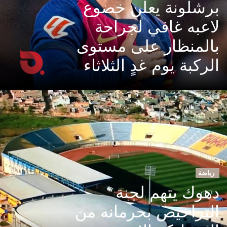
برشلونة يعلن خضوع
لاعبه غافي لجراحة
بالمنظار على مستوى
الركبة يوم غدٍ الثلاثاء
رياضة
دهوك يتهم لجنة
التراخيص بحرمانه من