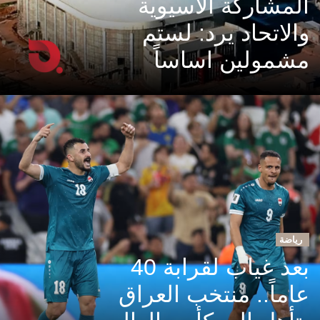
المشاركة الاسيوية
والاتحاد يرد: لستم
مشمولين اساساً
رياضة
بعد غياب لقرابة 40
عاماً.. منتخب العراق