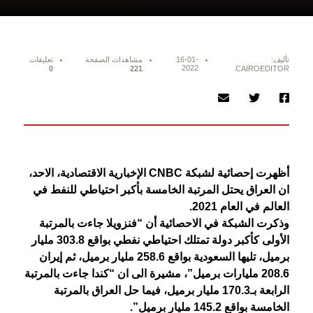
تأليف:
16-01-
مشاهدات الصفحة
تعليقات
2022
0
221
CAIROEDITOR
أظهرت إحصائية لشبكة CNBC الإخبارية الاقتصادية، الاحد،
ان العراق يحتل المرتبة الخامسة بأكبر احتياطي للنفط في
العالم في العام 2021.
وذكرت الشبكة في الاحصائية أن “فنزويلا جاءت بالمرتبة
الأولى كأكبر دولة تمتلك احتياطي نفطي بواقع 303.8 مليار
برميل، تليها السعودية بواقع 258.6 مليار برميل، ثم إيران
208.6 مليارات برميل”، مشيرة الى ان “كندا جاءت بالمرتبة
الرابعة بـ170.3 مليار برميل، فيما حل العراق بالمرتبة
الخامسة بواقع 145.2 مليار برميل”.