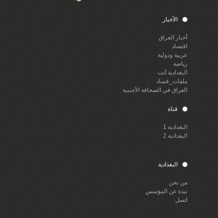
الأخبار
أخبار العراق
اقتصاد
عربية ودولية
رياضة
البغدادية أنت
ملفات_فساد
العراق في الصحافة الأجنبية
قناة
البغدادية 1
البغدادية 2
البغدادية
من نحن
نبذة عن المؤسس
اتصل