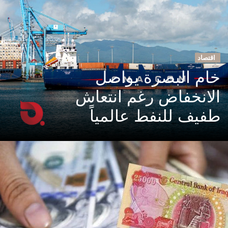
اقتصاد
خام البصرة يواصل
الانخفاض رغم انتعاش
طفيف للنفط عالمياً