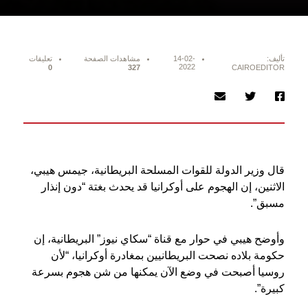
تأليف:
14-02-
مشاهدات الصفحة
تعليقات
2022
0
327
CAIROEDITOR
قال وزير الدولة للقوات المسلحة البريطانية، جيمس هيبي،
الاثنين، إن الهجوم على أوكرانيا قد يحدث بغتة “دون إنذار
مسبق”.
وأوضح هيبي في حوار مع قناة “سكاي نيوز” البريطانية، إن
حكومة بلاده نصحت البريطانيين بمغادرة أوكرانيا، “لأن
روسيا أصبحت في وضع الآن يمكنها من شن هجوم بسرعة
كبيرة”.