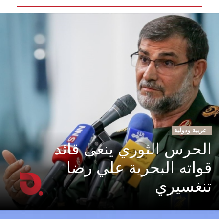
عربية ودولية
الحرس الثوري ينعى قائد
قواته البحرية علي رضا
تنغسيري