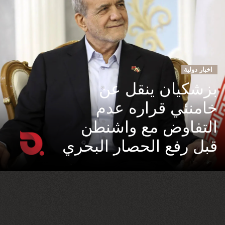
اخبار دولية
بزشكيان ينقل عن
خامنئي قراره عدم
التفاوض مع واشنطن
قبل رفع الحصار البحري