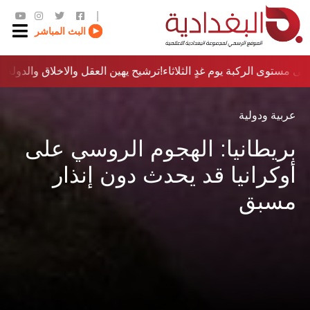
|
البث المباشر
ى مستوى الركبة يوم غدٍ الثلاثاء
ترشيح يهين العقل والاخلاق والدولة…؟!
عربية ودولية
بريطانيا: الهجوم الروسي على
أوكرانيا قد يحدث دون إنذار
مسبق