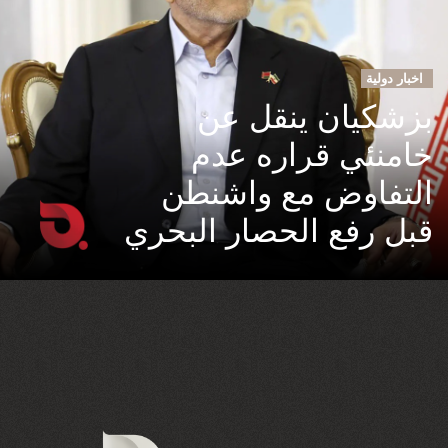
اخبار دولية
بزشكيان ينقل عن
خامنئي قراره عدم
التفاوض مع واشنطن
قبل رفع الحصار البحري