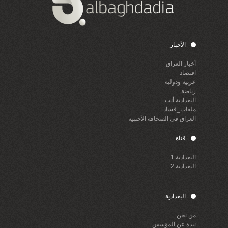
الأخبار
أخبار العراق
اقتصاد
عربية ودولية
رياضة
البغدادية أنت
ملفات_فساد
العراق في الصحافة الأجنبية
قناة
البغدادية 1
البغدادية 2
البغدادية
من نحن
نبذة عن المؤسس