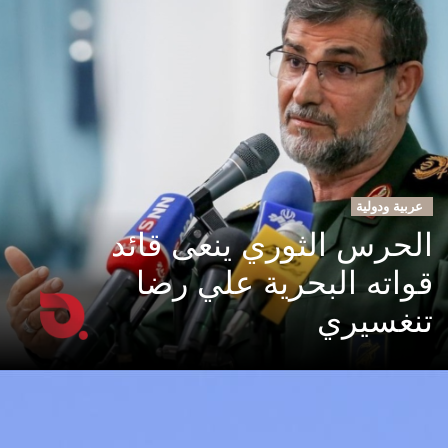
عربية ودولية
الحرس الثوري ينعى قائد
قواته البحرية علي رضا
تنغسيري