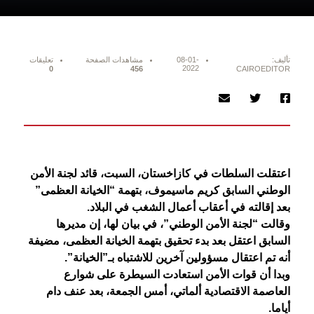
تأليف:
08-01-
مشاهدات الصفحة
تعليقات
2022
0
456
CAIROEDITOR
اعتقلت السلطات في كازاخستان، السبت، قائد لجنة الأمن
الوطني السابق كريم ماسيموف، بتهمة “الخيانة العظمى”
بعد إقالته في أعقاب أعمال الشغب في البلاد.
وقالت “لجنة الأمن الوطني”، في بيان لها، إن مديرها
السابق اعتقل بعد بدء تحقيق بتهمة الخيانة العظمى، مضيفة
أنه تم اعتقال مسؤولين آخرين للاشتباه بـ”الخيانة”.
وبدا أن قوات الأمن استعادت السيطرة على شوارع
العاصمة الاقتصادية ألماتي، أمس الجمعة، بعد عنف دام
أياما.