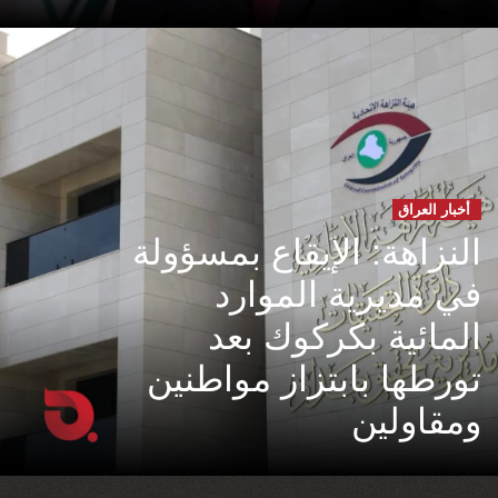
أخبار العراق
النزاهة: الإيقاع بمسؤولة
في مديرية الموارد
المائية بكركوك بعد
تورطها بابتزاز مواطنين
ومقاولين