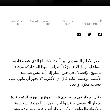
تأليف:
26-01-
مشاهدات الصفحة
تعليقات
2022
0
286
CAIROEDITOR
أصدر الإطار التنسيقي، بياناً بعد الاجتماع الذي عقده قادته
مساء أمس الثلاثاء، مؤكداً التزامه بمبدأ المشاركة ورفضه
لـ”منهج الإقصاء”، في حين أشار إلى أنه ليس ضد مبدأ
الأغلبية الوطنية، لكنه قال إن الأكثرية “لا يجوز أن تكون على
حساب مكون واحد”.
وقال الإطار في بيانه الذي تلقته /موازين نيوز/، “اجتمع قادة
الإطار التنسيقي وناقشوا آخر تطورات العملية السياسية
والأجواء والمواقف، وأكد الإطار أنه ملتزم بمشروعه وهو