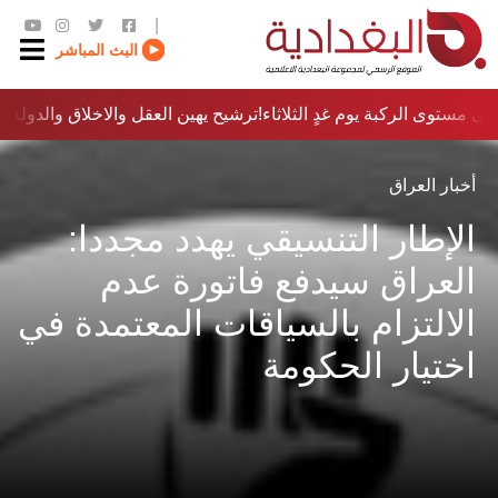
|
البث المباشر
ى مستوى الركبة يوم غدٍ الثلاثاء
ترشيح يهين العقل والاخلاق والدولة…؟!
أخبار العراق
الإطار التنسيقي يهدد مجددا:
العراق سيدفع فاتورة عدم
الالتزام بالسياقات المعتمدة في
اختيار الحكومة