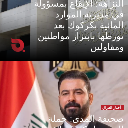
النزاهة: الإيقاع بمسؤولة
في مديرية الموارد
المائية بكركوك بعد
تورطها بابتزاز مواطنين
ومقاولين
أخبار العراق
صحيفة المدى: حملة