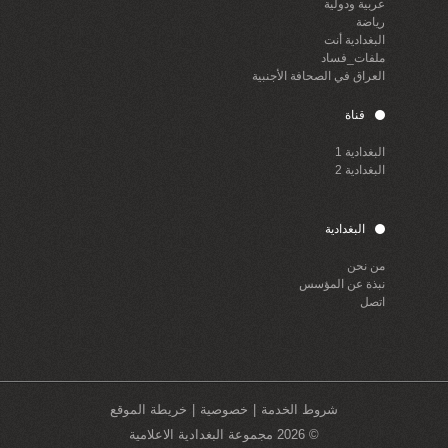
عربية ودولية
رياضة
البغدادية أنت
ملفات_فساد
العراق في الصحافة الأجنبية
قناة
البغدادية 1
البغدادية 2
البغدادية
من نحن
نبذة عن المؤسس
اتصل
شروط الخدمة
خصوصية
خريطة الموقع
© 2026 مجموعة البغدادية الاعلامية