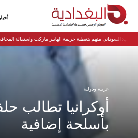
أخبار
نواب: السوداني متهم بتغطية جريمة الهايبر ماركت واستقالة المح
عربية ودولية
أوكرانيا تطالب حلف
بأسلحة إضافية