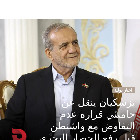
اخبار دولية
بزشكيان ينقل عن
خامنئي قراره عدم
التفاوض مع واشنطن
قبل رفع الحصار البحري