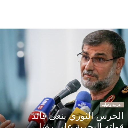
عربية ودولية
الحرس الثوري ينعى قائد
قواته البحرية علي رضا