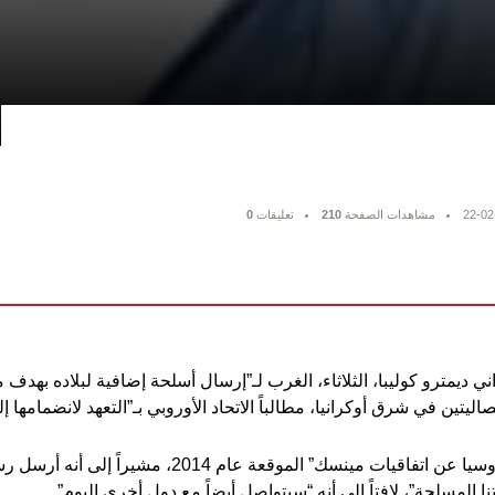
22-02
مشاهدات الصفحة
210
تعليقات
0
اني ديمترو كوليبا، الثلاثاء، الغرب لـ”إرسال أسلحة إضافية لبلاده بهدف
اليتين في شرق أوكرانيا، مطالباً الاتحاد الأوروبي بـ”التعهد لانضمامها إ
وأكد كوليبا على “تراجع روسيا عن اتفاقيات مينسك” المو
ا المسلحة”، لافتاً إلى أنه “سيتواصل أيضاً مع دول أخرى اليوم”.