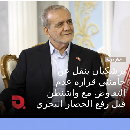
اخبار دولية
بزشكيان ينقل عن
خامنئي قراره عدم
التفاوض مع واشنطن
قبل رفع الحصار البحري